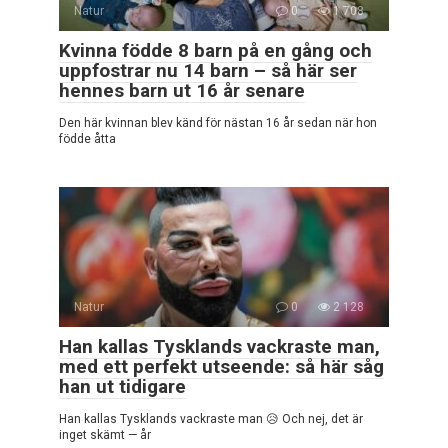
Natur
0
1 708
Kvinna födde 8 barn på en gång och
uppfostrar nu 14 barn – så här ser
hennes barn ut 16 år senare
Den här kvinnan blev känd för nästan 16 år sedan när hon
födde åtta
Natur
0
2 128
Han kallas Tysklands vackraste man,
med ett perfekt utseende: så här såg
han ut tidigare
Han kallas Tysklands vackraste man 😥 Och nej, det är
inget skämt — år