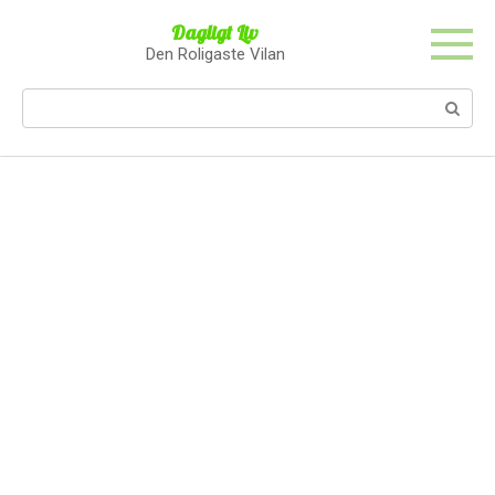
Skip
Dagligt Liv
to
Den Roligaste Vilan
content
Search: