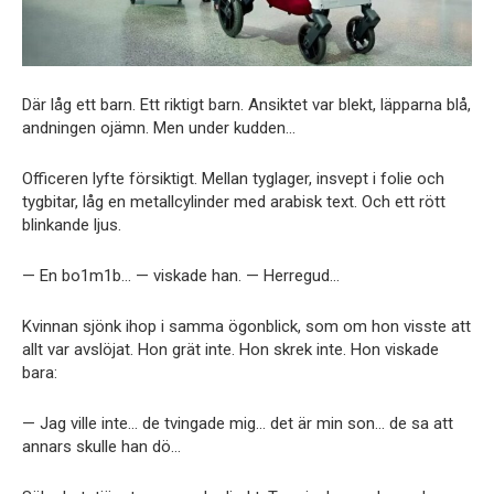
Där låg ett barn. Ett riktigt barn. Ansiktet var blekt, läpparna blå,
andningen ojämn. Men under kudden…
Officeren lyfte försiktigt. Mellan tyglager, insvept i folie och
tygbitar, låg en metallcylinder med arabisk text. Och ett rött
blinkande ljus.
— En bo1m1b… — viskade han. — Herregud…
Kvinnan sjönk ihop i samma ögonblick, som om hon visste att
allt var avslöjat. Hon grät inte. Hon skrek inte. Hon viskade
bara:
— Jag ville inte… de tvingade mig… det är min son… de sa att
annars skulle han dö…