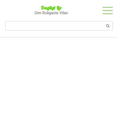
Skip
Dagligt Liv
to
Den Roligaste Vilan
content
Search: