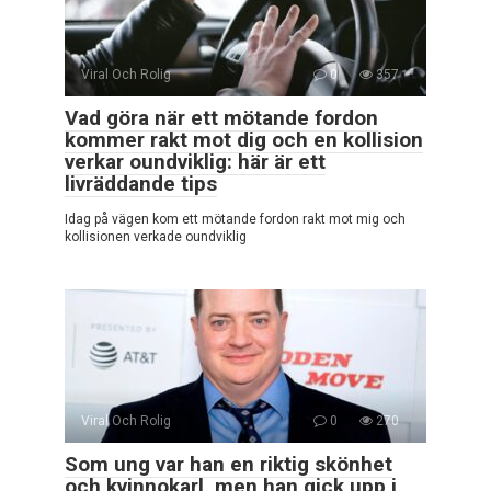
Viral Och Rolig
0
357
Vad göra när ett mötande fordon
kommer rakt mot dig och en kollision
verkar oundviklig: här är ett
livräddande tips
Idag på vägen kom ett mötande fordon rakt mot mig och
kollisionen verkade oundviklig
Viral Och Rolig
0
270
Som ung var han en riktig skönhet
och kvinnokarl, men han gick upp i