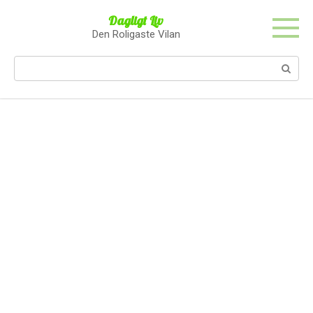
Skip
Dagligt Liv
to
Den Roligaste Vilan
content
Search: