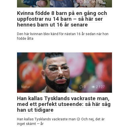
Natur
0
1 707
Kvinna födde 8 barn på en gång och
uppfostrar nu 14 barn – så här ser
hennes barn ut 16 år senare
Den här kvinnan blev känd för nästan 16 år sedan när hon
födde åtta
Natur
0
2 127
Han kallas Tysklands vackraste man,
med ett perfekt utseende: så här såg
han ut tidigare
Han kallas Tysklands vackraste man 😥 Och nej, det är
inget skämt — år