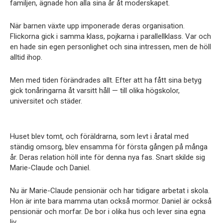
familjen, ägnade hon alla sina år åt moderskapet.
När barnen växte upp imponerade deras organisation.
Flickorna gick i samma klass, pojkarna i parallellklass. Var och
en hade sin egen personlighet och sina intressen, men de höll
alltid ihop.
Men med tiden förändrades allt. Efter att ha fått sina betyg
gick tonåringarna åt varsitt håll — till olika högskolor,
universitet och städer.
Huset blev tomt, och föräldrarna, som levt i åratal med
ständig omsorg, blev ensamma för första gången på många
år. Deras relation höll inte för denna nya fas. Snart skilde sig
Marie-Claude och Daniel.
Nu är Marie-Claude pensionär och har tidigare arbetat i skola.
Hon är inte bara mamma utan också mormor. Daniel är också
pensionär och morfar. De bor i olika hus och lever sina egna
liv.