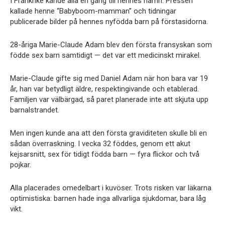
I Frankrike kände alla en gång till hennes namn. Pressen
kallade henne “Babyboom-mamman” och tidningar
publicerade bilder på hennes nyfödda barn på förstasidorna.
28-åriga Marie-Claude Adam blev den första fransyskan som
födde sex barn samtidigt — det var ett medicinskt mirakel.
Marie-Claude gifte sig med Daniel Adam när hon bara var 19
år, han var betydligt äldre, respektingivande och etablerad.
Familjen var välbärgad, så paret planerade inte att skjuta upp
barnalstrandet.
Men ingen kunde ana att den första graviditeten skulle bli en
sådan överraskning. I vecka 32 föddes, genom ett akut
kejsarsnitt, sex för tidigt födda barn — fyra flickor och två
pojkar.
Alla placerades omedelbart i kuvöser. Trots risken var läkarna
optimistiska: barnen hade inga allvarliga sjukdomar, bara låg
vikt.