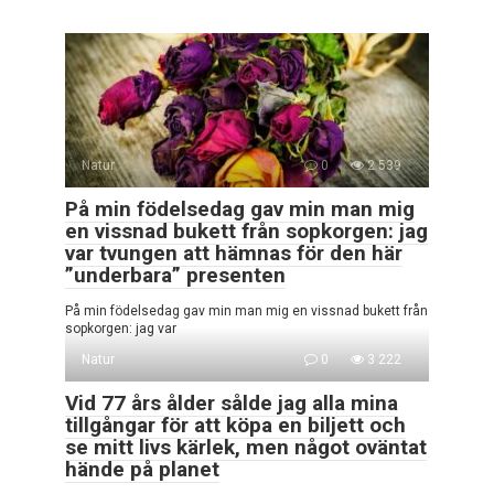
Natur
0
2 539
På min födelsedag gav min man mig
en vissnad bukett från sopkorgen: jag
var tvungen att hämnas för den här
”underbara” presenten
På min födelsedag gav min man mig en vissnad bukett från
sopkorgen: jag var
Natur
0
3 222
Vid 77 års ålder sålde jag alla mina
tillgångar för att köpa en biljett och
se mitt livs kärlek, men något oväntat
hände på planet