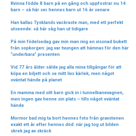
Kvinna födde 8 barn på en gång och uppfostrar nu 14
barn – så här ser hennes barn ut 16 år senare
Han kallas Tysklands vackraste man, med ett perfekt
utseende: så här såg han ut tidigare
På min födelsedag gav min man mig en vissnad bukett
från sopkorgen: jag var tvungen att hämnas för den här
”underbara” presenten
Vid 77 års ålder sålde jag alla mina tillgångar för att
köpa en biljett och se mitt livs kärlek, men något
oväntat hände på planet
En mamma med sitt barn gick in i tunnelbanevagnen,
men ingen gav henne sin plats – tills något oväntat
hände
Mormor bad mig ta bort hennes foto från gravstenen
exakt ett år efter hennes död: när jag tog ut bilden
skrek jag av skräck