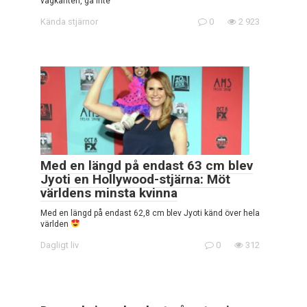
vägkanten, gå inte
Kända stjärnor
0
2 923
Med en längd på endast 63 cm blev
Jyoti en Hollywood-stjärna: Möt
världens minsta kvinna
Med en längd på endast 62,8 cm blev Jyoti känd över hela
världen
Dagligt liv
0
312