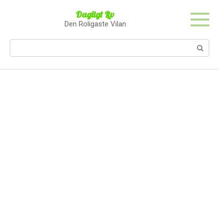
Skip
Dagligt Liv
to
Den Roligaste Vilan
content
Search: