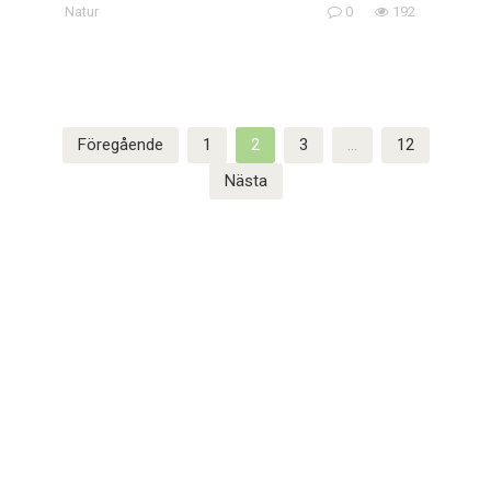
Natur
0
192
Sidnumrering
Föregående
1
2
3
…
12
för
Nästa
inlägg