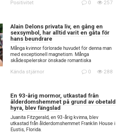
Positivitet
0
257
Alain Delons privata liv, en gång en
sexsymbol, har alltid varit en gåta för
hans beundrare
Många kvinnor förlorade huvudet för denna man
med exceptionell magnetism. Många
skådespelerskor önskade romantiska
Kända stjärnor
0
288
En 93-årig mormor, utkastad från
ålderdomshemmet på grund av obetald
hyra, blev fängslad
Juanita Fitzgerald, en 93-årig kvinna, blev
utkastad från ålderdomshemmet Franklin House i
Eustis, Florida.