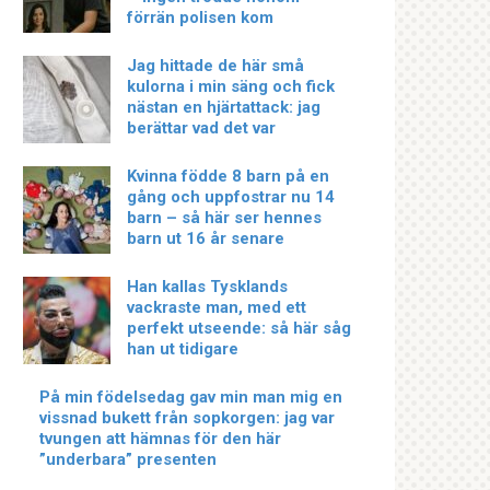
förrän polisen kom
Jag hittade de här små
kulorna i min säng och fick
nästan en hjärtattack: jag
berättar vad det var
Kvinna födde 8 barn på en
gång och uppfostrar nu 14
barn – så här ser hennes
barn ut 16 år senare
Han kallas Tysklands
vackraste man, med ett
perfekt utseende: så här såg
han ut tidigare
På min födelsedag gav min man mig en
vissnad bukett från sopkorgen: jag var
tvungen att hämnas för den här
”underbara” presenten