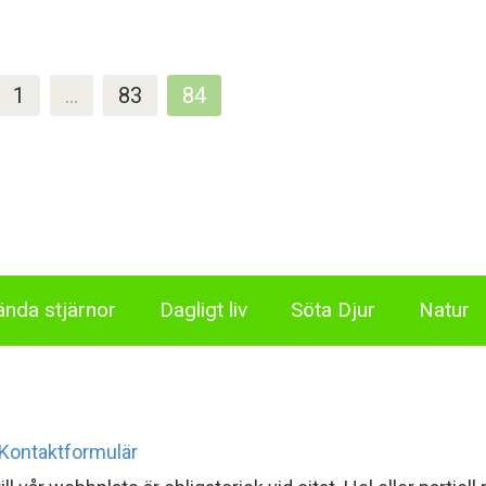
1
…
83
84
ända stjärnor
Dagligt liv
Söta Djur
Natur
Kontaktformulär