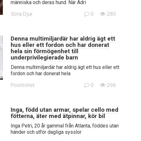
människa och deras hund. När Adri
Söta Djur
0
280
Denna multimiljardär har aldrig ägt ett
hus eller ett fordon och har donerat
hela sin förmögenhet till
underprivilegierade barn
Denna multimiljardär har aldrig ägt ett hus eller ett
fordon och har donerat hela
Positivitet
0
296
Inga, född utan armar, spelar cello med
fötterna, äter med ätpinnar, kör bil
Inga Petri, 20 år gammal från Atlanta, föddes utan
händer och utför dagliga sysslor