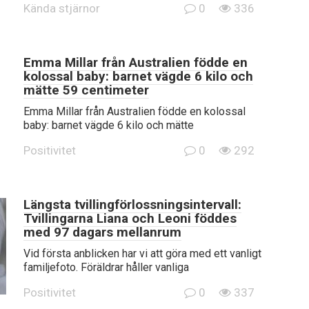
Kända stjärnor
0
336
Emma Millar från Australien födde en
kolossal baby: barnet vägde 6 kilo och
mätte 59 centimeter
Emma Millar från Australien födde en kolossal
baby: barnet vägde 6 kilo och mätte
Positivitet
0
292
Längsta tvillingförlossningsintervall:
Tvillingarna Liana och Leoni föddes
med 97 dagars mellanrum
Vid första anblicken har vi att göra med ett vanligt
familjefoto. Föräldrar håller vanliga
Positivitet
0
337